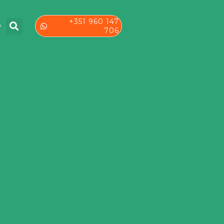
+351 960 147
O
706